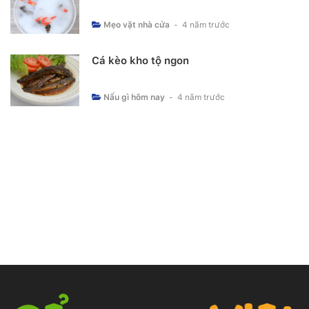
Mẹo vặt nhà cửa
-
4 năm trước
Cá kèo kho tộ ngon
Nấu gì hôm nay
-
4 năm trước