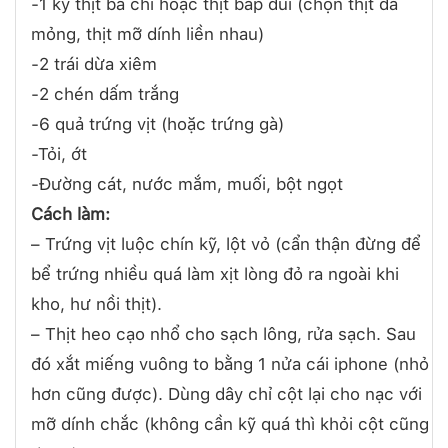
-1 ký thịt ba chỉ hoặc thịt bắp đùi (chọn thịt da
mỏng, thịt mỡ dính liền nhau)
-2 trái dừa xiêm
-2 chén dấm trắng
-6 quả trứng vịt (hoặc trứng gà)
-Tỏi, ớt
-Đường cát, nước mắm, muối, bột ngọt
Cách làm:
– Trứng vịt luộc chín kỹ, lột vỏ (cẩn thận đừng để
bể trứng nhiều quá làm xịt lòng đỏ ra ngoài khi
kho, hư nồi thịt).
– Thịt heo cạo nhổ cho sạch lông, rửa sạch. Sau
đó xắt miếng vuông to bằng 1 nửa cái iphone (nhỏ
hơn cũng được). Dùng dây chỉ cột lại cho nạc với
mỡ dính chắc (không cần kỹ quá thì khỏi cột cũng