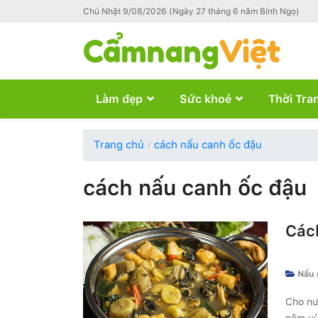
Chủ Nhật 9/08/2026 (Ngày 27 tháng 6 năm Bính Ngọ)
Làm đẹp
Sức khoẻ
Thời Tra
Trang chủ
cách nấu canh ốc đậu
cách nấu canh ốc đậu
Các
Nấu 
Cho nư
nêm vừa