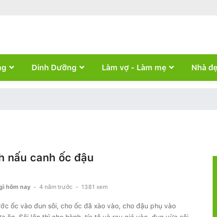
ng
Dinh Dưỡng
Làm vợ - Làm mẹ
Nhà đ
h nấu canh ốc đậu
gì hôm nay
-
4 năm trước
-
1381 xem
ớc ốc vào đun sôi, cho ốc đã xào vào, cho đậu phụ vào
 ăn. Sôi lên thì cho hành, tía tô và rau giá vào, đun vừa sôi